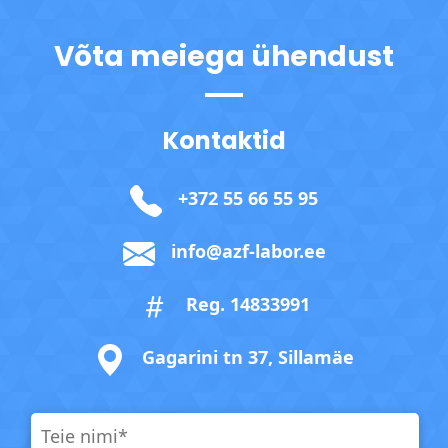
Võta meiega ühendust
Kontaktid
+372 55 66 55 95
info@azf-labor.ee
Reg. 14833991
Gagarini tn 37, Sillamäe