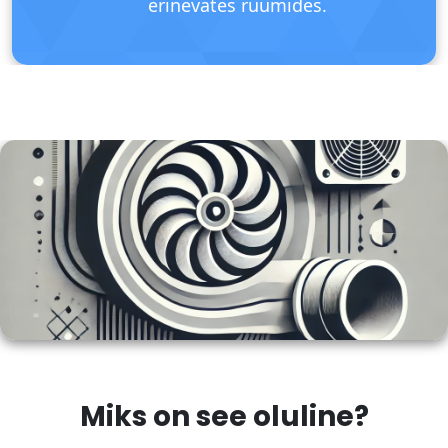
erinevates ruumides.
Miks on see oluline?