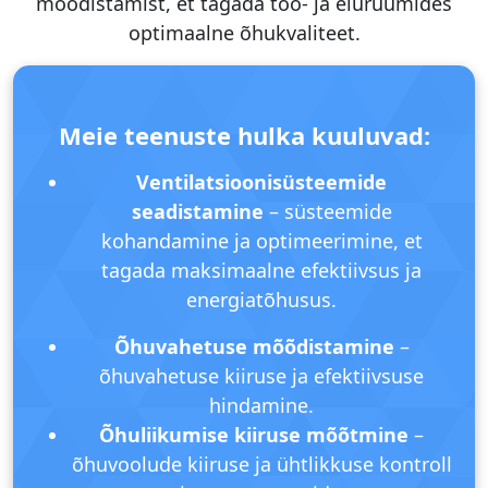
mõõdistamist, et tagada töö- ja eluruumides
optimaalne õhukvaliteet.
Meie teenuste hulka kuuluvad:
Ventilatsioonisüsteemide
seadistamine
– süsteemide
kohandamine ja optimeerimine, et
tagada maksimaalne efektiivsus ja
energiatõhusus.
Õhuvahetuse mõõdistamine
–
õhuvahetuse kiiruse ja efektiivsuse
hindamine.
Õhuliikumise kiiruse mõõtmine
–
õhuvoolude kiiruse ja ühtlikkuse kontroll