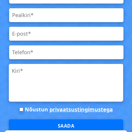
Nõustun
privaatsustingimustega