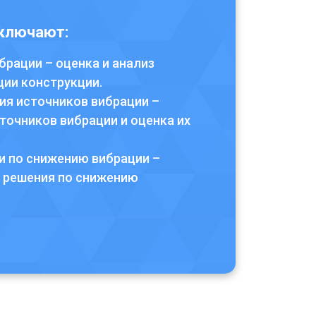
включают:
брации – оценка и анализ
ции конструкции.
я источников вибрации –
точников вибрации и оценка их
 по снижению вибрации –
 решения по снижению