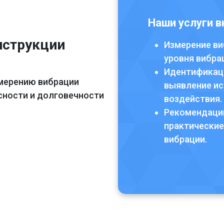
Наши услуги 
нструкции
Измерение ви
уровня вибра
Идентификаци
змерению вибрации
выявление ис
сности и долговечности
воздействия.
Рекомендации
практические
вибрации.